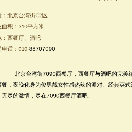
置：北京台湾街C2区
业面积：
平方米
310
色：西餐厅、酒吧
餐电话：
88707090
010-
北京台湾街
7090
西餐厅，西餐厅与酒吧的完美
西餐，夜晚化身为俊男靓女性感热辣的派对。经典英式
。无尽的激情，尽在
7090
西餐厅酒吧。