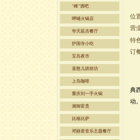
“峰”酒吧
位
呷哺火锅店
营
华天延吉餐厅
特
护国寺小吃
订
宝岛夜市
喜憨儿烘焙坊
上岛咖啡
典
重庆刘一手火锅
动
湘御富贵
比格比萨
邓丽君音乐主题餐厅